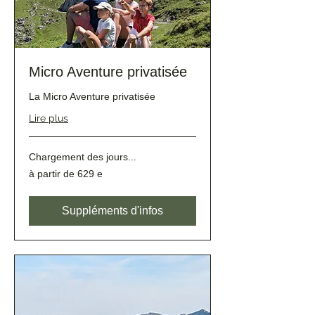
Micro Aventure privatisée
La Micro Aventure privatisée
Lire plus
Chargement des jours...
à
à partir de 629 e
partir
de
629
e
Suppléments d'infos